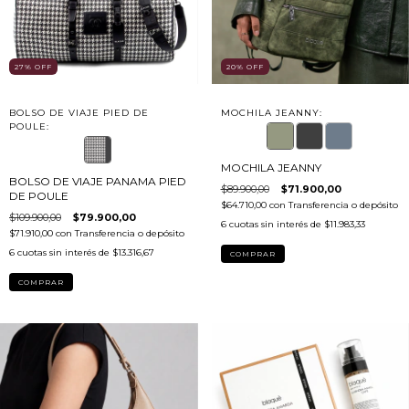
27
%
OFF
20
%
OFF
BOLSO DE VIAJE PIED DE
MOCHILA JEANNY:
POULE:
MOCHILA JEANNY
BOLSO DE VIAJE PANAMA PIED
$89.900,00
$71.900,00
DE POULE
$64.710,00
con
Transferencia o depósito
$109.900,00
$79.900,00
6
cuotas sin interés de
$11.983,33
$71.910,00
con
Transferencia o depósito
6
cuotas sin interés de
$13.316,67
COMPRAR
COMPRAR