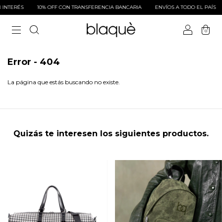
INTERÉS
10% OFF CON TRANSFERENCIA BANCARIA
ENVÍOS A TODO EL PAÍS
0
Error - 404
La página que estás buscando no existe.
Quizás te interesen los siguientes productos.