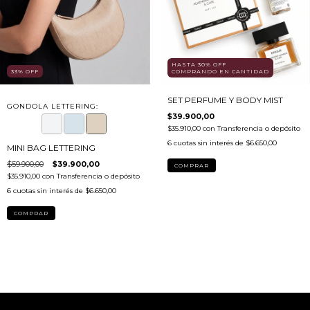
HASTA 30% OFF
33
%
OFF
COMPRANDO EN CANTIDAD
SET PERFUME Y BODY MIST
GONDOLA LETTERING:
$39.900,00
$35.910,00
con
Transferencia o depósito
6
cuotas sin interés de
$6.650,00
MINI BAG LETTERING
$59.900,00
$39.900,00
COMPRAR
$35.910,00
con
Transferencia o depósito
6
cuotas sin interés de
$6.650,00
COMPRAR