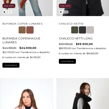
45
%
OFF
17
%
OFF
BUFANDA COPEN LUNARES:
CHALECO HETTIE:
BUFANDA COPENHAGUE
CHALECO HETTI LONG
LUNARES
$120.900,00
$99.900,00
$44.900,00
$24.900,00
$89.910,00
con
Transferencia o depósito
$22.410,00
con
Transferencia o depósito
6
cuotas sin interés de
$16.650,00
6
cuotas sin interés de
$4.150,00
COMPRAR