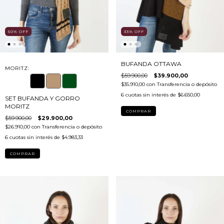
50
%
OFF
33
%
OFF
BUFANDA OTTAWA
MORITZ:
$59.900,00
$39.900,00
$35.910,00
con
Transferencia o depósito
6
cuotas sin interés de
$6.650,00
SET BUFANDA Y GORRO
MORITZ
COMPRAR
$59.900,00
$29.900,00
$26.910,00
con
Transferencia o depósito
6
cuotas sin interés de
$4.983,33
COMPRAR