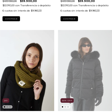
$109.900,00
$59.900,00
$109.900,00
$59.900,00
$53.910,00
con
Transferencia o depósito
$53.910,00
con
Transferencia o depósito
6
cuotas sin interés de
$9.983,33
6
cuotas sin interés de
$9.983,33
COMPRAR
COMPRAR
30
%
OFF
2X1