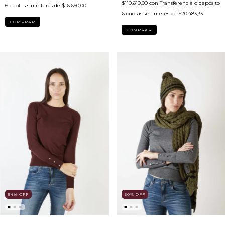
$110.610,00
con
Transferencia o depósito
6
cuotas sin interés de
$16.650,00
6
cuotas sin interés de
$20.483,33
COMPRAR
COMPRAR
54
%
OFF
50
%
OFF