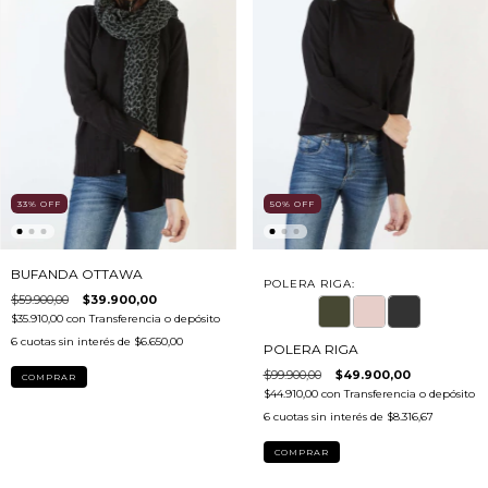
33
%
OFF
50
%
OFF
BUFANDA OTTAWA
POLERA RIGA:
$59.900,00
$39.900,00
$35.910,00
con
Transferencia o depósito
6
cuotas sin interés de
$6.650,00
POLERA RIGA
$99.900,00
$49.900,00
COMPRAR
$44.910,00
con
Transferencia o depósito
6
cuotas sin interés de
$8.316,67
COMPRAR