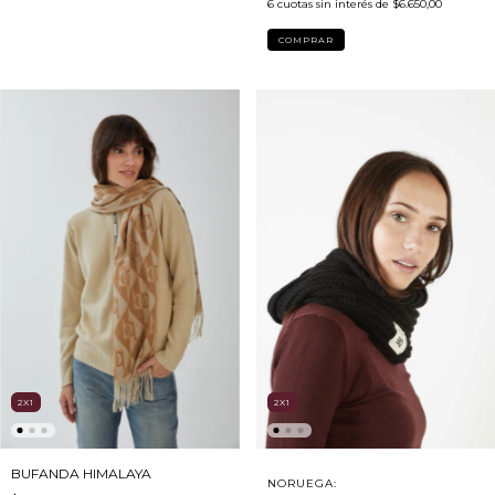
6
cuotas sin interés de
$6.650,00
COMPRAR
2X1
2X1
BUFANDA HIMALAYA
NORUEGA: