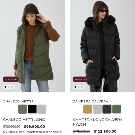
17
%
OFF
30
%
OFF
CHALECO HETTIE:
CAMPERA CALVERA:
CHALECO HETTI LONG
CAMPERA LONG CALVERA
NYLON
$120.900,00
$99.900,00
$175.900,00
$122.900,00
$89.910,00
con
Transferencia o depósito