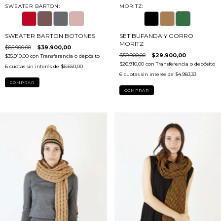
SWEATER BARTON:
MORITZ:
SWEATER BARTON BOTONES
SET BUFANDA Y GORRO
MORITZ
$85.900,00
$39.900,00
$59.900,00
$29.900,00
$35.910,00
con
Transferencia o depósito
$26.910,00
con
Transferencia o depósito
6
cuotas sin interés de
$6.650,00
6
cuotas sin interés de
$4.983,33
COMPRAR
COMPRAR