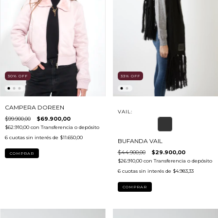
33
%
OFF
30
%
OFF
CAMPERA DOREEN
VAIL:
$99.900,00
$69.900,00
$62.910,00
con
Transferencia o depósito
6
cuotas sin interés de
$11.650,00
BUFANDA VAIL
$44.900,00
$29.900,00
COMPRAR
$26.910,00
con
Transferencia o depósito
6
cuotas sin interés de
$4.983,33
COMPRAR