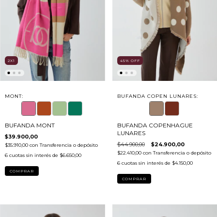
2X1
45
%
OFF
MONT:
BUFANDA COPEN LUNARES:
BUFANDA MONT
BUFANDA COPENHAGUE
LUNARES
$39.900,00
$44.900,00
$24.900,00
$35.910,00
con
Transferencia o depósito
$22.410,00
con
Transferencia o depósito
6
cuotas sin interés de
$6.650,00
6
cuotas sin interés de
$4.150,00
COMPRAR