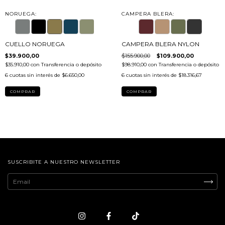
CAMPERA BLERA:
NORUEGA:
CAMPERA BLERA NYLON
CUELLO NORUEGA
$155.900,00
$109.900,00
$39.900,00
$98.910,00
con
Transferencia o depósito
$35.910,00
con
Transferencia o depósito
6
cuotas sin interés de
$18.316,67
6
cuotas sin interés de
$6.650,00
COMPRAR
COMPRAR
SUSCRIBITE A NUESTRO NEWSLETTER