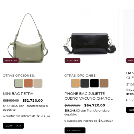
20
%
OFF
20
%
OFF
20
BAN
OTRAS OPCIONES:
OTRAS OPCIONES:
CU
$119.
$86.
MINI BAG PETRA
PHONE BAG JULIETTE
depós
CUERO VACUNO CHAROL
6
cuo
$65.900,00
$52.720,00
$80.900,00
$64.720,00
$47.448,00
con
Transferencia o
depósito
CO
$58.248,00
con
Transferencia o
depósito
6
cuotas sin interés de
$8.786,67
6
cuotas sin interés de
$10.786,67
COMPRAR
COMPRAR