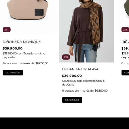
2X1
2X1
RIÑONERA MONIQUE
RIÑ
$39.900,00
$39
$35.910,00
con
Transferencia o
$35.9
depósito
depós
2X1
6
cuotas sin interés de
$6.650,00
6
cuo
BUFANDA HIMALAYA
COMPRAR
CO
$39.900,00
$35.910,00
con
Transferencia o
depósito
6
cuotas sin interés de
$6.650,00
COMPRAR