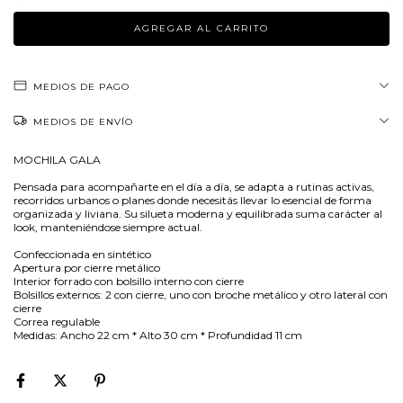
MEDIOS DE PAGO
MEDIOS DE ENVÍO
MOCHILA GALA
Pensada para acompañarte en el día a día, se adapta a rutinas activas,
recorridos urbanos o planes donde necesitás llevar lo esencial de forma
organizada y liviana. Su silueta moderna y equilibrada suma carácter al
look, manteniéndose siempre actual.
Confeccionada en sintético
Apertura por cierre metálico
Interior forrado con bolsillo interno con cierre
Bolsillos externos: 2 con cierre, uno con broche metálico y otro lateral con
cierre
Correa regulable
Medidas: Ancho 22 cm * Alto 30 cm * Profundidad 11 cm