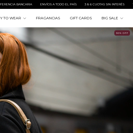
 EL PAÍS
3 & 6 CUOTAS SIN INTERÉS
10% OFF CON TRANSFERENCIA BANCARIA
Y TO WEAR
FRAGANCIAS
GIFT CARDS
BIG SALE
30
%
OFF