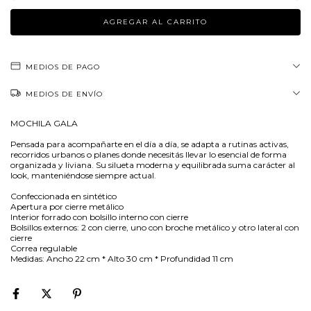
MEDIOS DE PAGO
MEDIOS DE ENVÍO
MOCHILA GALA
Pensada para acompañarte en el día a día, se adapta a rutinas activas,
recorridos urbanos o planes donde necesitás llevar lo esencial de forma
organizada y liviana. Su silueta moderna y equilibrada suma carácter al
look, manteniéndose siempre actual.
Confeccionada en sintético
Apertura por cierre metálico
Interior forrado con bolsillo interno con cierre
Bolsillos externos: 2 con cierre, uno con broche metálico y otro lateral con
cierre
Correa regulable
Medidas: Ancho 22 cm * Alto 30 cm * Profundidad 11 cm