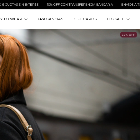
ANSFERENCIA BANCARIA
ENVÍOS A TODO EL PAÍS
3 & 6 CUOTAS SIN INTERÉS
Y TO WEAR
FRAGANCIAS
GIFT CARDS
BIG SALE
30
%
OFF