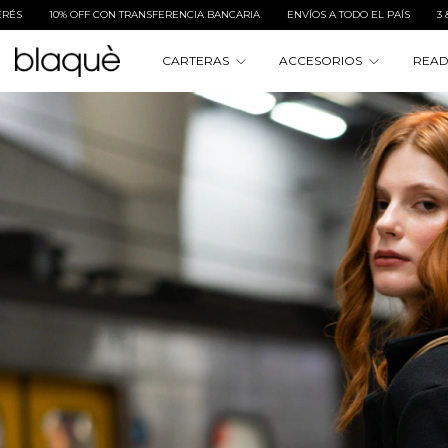
ARIA
ENVÍOS A TODO EL PAÍS
3 & 6 CUOTAS SIN INTERÉS
10% OFF CON TR
CARTERAS
ACCESORIOS
READ