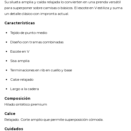
Su silueta amplia y caída relajada lo convierten en una prenda versátil
para superponer sobre camisas o básicos. El escote en V estiliza y suma
un detalle clásico con impronta actual.
Características
Tejido de punto medio
Diseño con tramas combinadas
Escote en V
Sisa amplia
Terminaciones en rib en cuello y base
Calce relajado
Largo a la cadera
Composición
Hilado sintético premium
Calce
Relajado. Corte amplio que permite superposición cómoda.
Cuidados