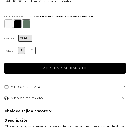
$41.310,00
con
Transferencia o depósito
CHALECO AMSTERDAM:
CHALECO OVERSIZE AMSTERDAM
VERDE
COLOR
1
2
TALLE
MEDIOS DE PAGO
MEDIOS DE ENVÍO
Chaleco tejido escote V
Descripción
Chaleco de tejido suave con diseño de tramas sutiles que aportan textura.