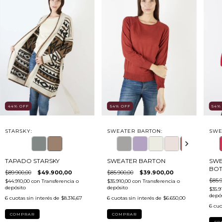
54
44
%
OFF
54
%
OFF
SWE
STARSKY:
SWEATER BARTON:
SWE
TAPADO STARSKY
SWEATER BARTON
BO
$89.900,00
$49.900,00
$85.900,00
$39.900,00
$85.9
$44.910,00
con
Transferencia o
$35.910,00
con
Transferencia o
depósito
depósito
$35.9
depós
6
cuotas sin interés de
$8.316,67
6
cuotas sin interés de
$6.650,00
6
cuo
COMPRAR
COMPRAR