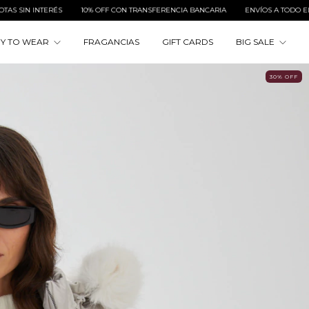
NSFERENCIA BANCARIA
ENVÍOS A TODO EL PAÍS
3 & 6 CUOTAS SIN INTERÉS
Y TO WEAR
FRAGANCIAS
GIFT CARDS
BIG SALE
30
%
OFF