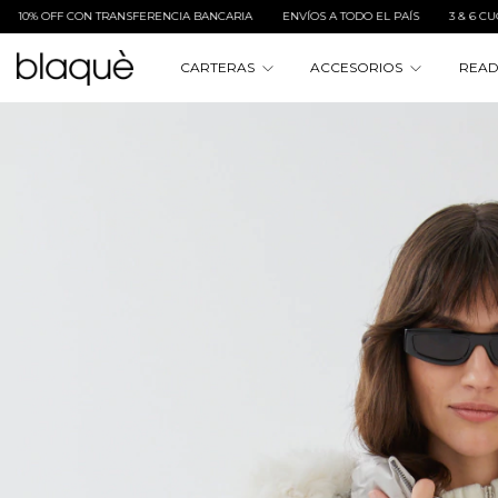
RIA
ENVÍOS A TODO EL PAÍS
3 & 6 CUOTAS SIN INTERÉS
10% OFF CON TRA
CARTERAS
ACCESORIOS
READ