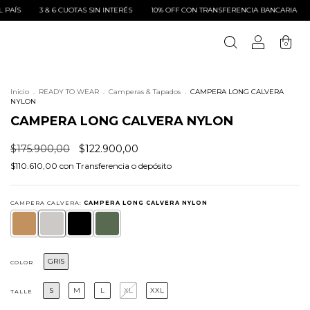
10% OFF CON TRANSFERENCIA BANCARIA
ENVÍOS A TODO EL PAÍS
3 & 6 CUO
0
Inicio
.
READY TO WEAR
.
Camperas & Tapados
.
CAMPERA LONG CALVERA
NYLON
CAMPERA LONG CALVERA NYLON
$175.900,00
$122.900,00
$110.610,00
con
Transferencia o depósito
CAMPERA CALVERA:
CAMPERA LONG CALVERA NYLON
GRIS
COLOR
S
M
L
XL
XXL
TALLE