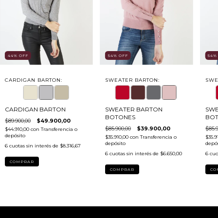
44
%
OFF
54
%
OFF
54
CARDIGAN BARTON:
SWEATER BARTON:
SWE
CARDIGAN BARTON
SWEATER BARTON
SWE
BOTONES
BO
$89.900,00
$49.900,00
$85.900,00
$39.900,00
$85.9
$44.910,00
con
Transferencia o
depósito
$35.910,00
con
Transferencia o
$35.9
depósito
depós
6
cuotas sin interés de
$8.316,67
6
cuotas sin interés de
$6.650,00
6
cuo
COMPRAR
COMPRAR
CO