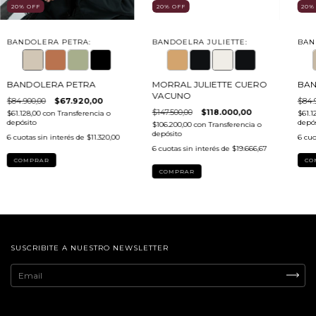
20
%
OFF
20
%
OFF
20
BANDOLERA PETRA:
BANDOELRA JULIETTE:
BAN
BANDOLERA PETRA
MORRAL JULIETTE CUERO
BAN
VACUNO
$84.900,00
$67.920,00
$84.
$147.500,00
$118.000,00
$61.128,00
con
Transferencia o
$61.1
depósito
depós
$106.200,00
con
Transferencia o
depósito
6
cuotas sin interés de
$11.320,00
6
cuo
6
cuotas sin interés de
$19.666,67
COMPRAR
CO
COMPRAR
SUSCRIBITE A NUESTRO NEWSLETTER