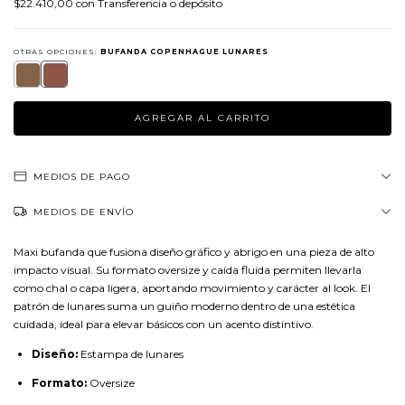
$22.410,00
con
Transferencia o depósito
OTRAS OPCIONES:
BUFANDA COPENHAGUE LUNARES
MEDIOS DE PAGO
MEDIOS DE ENVÍO
Maxi bufanda que fusiona diseño gráfico y abrigo en una pieza de alto
impacto visual. Su formato oversize y caída fluida permiten llevarla
como chal o capa ligera, aportando movimiento y carácter al look. El
patrón de lunares suma un guiño moderno dentro de una estética
cuidada, ideal para elevar básicos con un acento distintivo.
Diseño:
Estampa de lunares
Formato:
Oversize