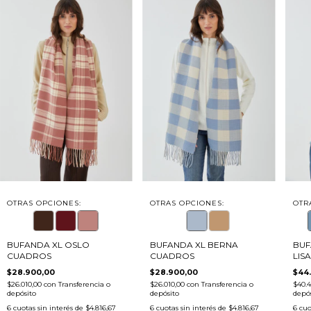
OTRAS OPCIONES:
OTRAS OPCIONES:
OTR
BUFANDA XL OSLO
BUFANDA XL BERNA
BUF
CUADROS
CUADROS
LISA
$28.900,00
$28.900,00
$44
$26.010,00
con
Transferencia o
$26.010,00
con
Transferencia o
$40.4
depósito
depósito
depós
6
cuotas sin interés de
$4.816,67
6
cuotas sin interés de
$4.816,67
6
cuo